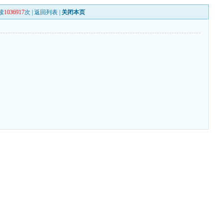
读
1036917
次 |
返回列表
|
关闭本页