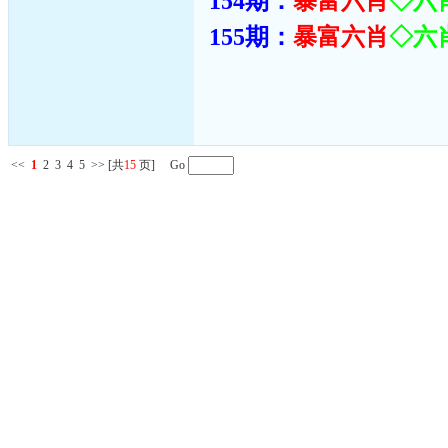
154期：
暴富六肖
◇六
155期：
暴富六肖
◇六
<<
1
2
3
4
5
>>
[共
15
页] Go