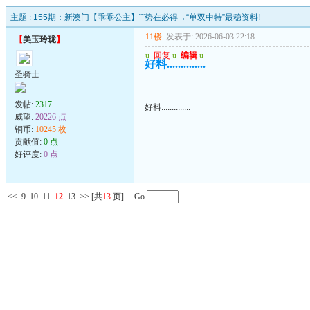
主题 :
155期：新澳门【乖乖公主】ˇˇ势在必得→“单双中特”最稳资料!
11楼
发表于: 2026-06-03 22:18
【
美玉玲珑
】
u
回复
u
编辑
u
好料..............
圣骑士
发帖:
2317
好料..............
威望:
20226 点
铜币:
10245 枚
贡献值:
0 点
好评度:
0 点
<<
9
10
11
12
13
>>
[共
13
页] Go