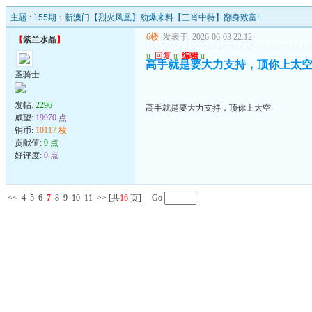
主题 :
155期：新澳门【烈火凤凰】劲爆来料【三肖中特】翻身致富!
6楼
发表于: 2026-06-03 22:12
【
紫兰水晶
】
u
回复
u
编辑
u
高手就是要大力支持，顶你上太
圣骑士
发帖:
2296
高手就是要大力支持，顶你上太空
威望:
19970 点
铜币:
10117 枚
贡献值:
0 点
好评度:
0 点
<<
4
5
6
7
8
9
10
11
>>
[共
16
页] Go