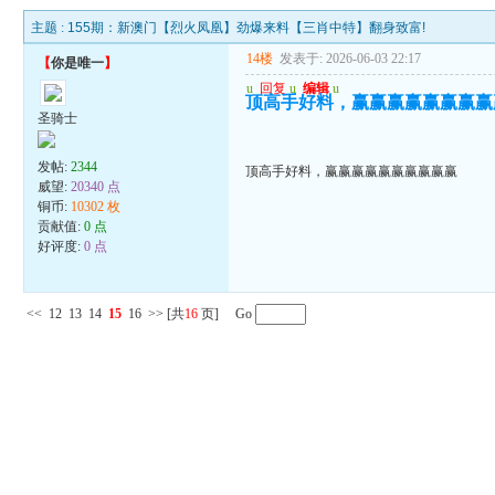
主题 :
155期：新澳门【烈火凤凰】劲爆来料【三肖中特】翻身致富!
14楼
发表于: 2026-06-03 22:17
【
你是唯一
】
u
回复
u
编辑
u
顶高手好料，赢赢赢赢赢赢赢赢
圣骑士
发帖:
2344
顶高手好料，赢赢赢赢赢赢赢赢赢赢
威望:
20340 点
铜币:
10302 枚
贡献值:
0 点
好评度:
0 点
<<
12
13
14
15
16
>>
[共
16
页] Go