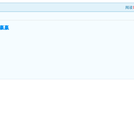
阅读
赢赢