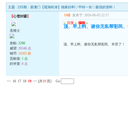
主题 :
155期：新澳门【观海听涛】独家好料◇平特一肖◇最强的资料！
18楼
发表于: 2026-06-03 22:17
【
心雪封疆
】
u
回复
u
编辑
u
顶、早上料、谢你无私帮彩民、
圣骑士
发帖:
2280
顶、早上料、谢你无私帮彩民、辛苦了！
威望:
20346 点
铜币:
10305 枚
贡献值:
1 点
好评度:
0 点
<<
16
17
18
19
>>
[共
19
页] Go