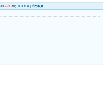
读
1362933
次 |
返回列表
|
关闭本页