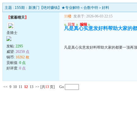
主题 :
155期：新澳门【绝对赚钱】★专业解特＜合数中特＞好料
11楼
发表于: 2026-06-03 22:15
【
紫暮晴天
】
u
回复
u
编辑
u
凡是真心实意发好料帮助大家的都
圣骑士
发帖:
2295
凡是真心实意发好料帮助大家的都要一顶再顶
威望:
20259 点
铜币:
10262 枚
贡献值:
0 点
好评度:
0 点
<<
9
10
11
12
13
>>
[共
13
页] Go