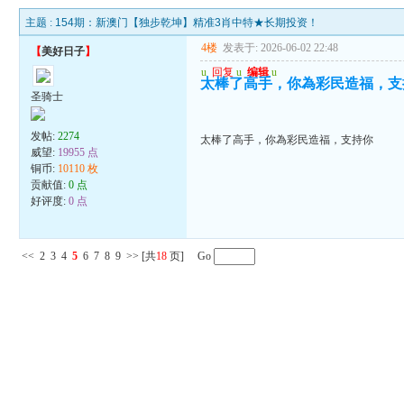
主题 :
154期：新澳门【独步乾坤】精准3肖中特★长期投资！
4楼
发表于: 2026-06-02 22:48
【
美好日子
】
u
回复
u
编辑
u
太棒了高手，你為彩民造福，支
圣骑士
发帖:
2274
太棒了高手，你為彩民造福，支持你
威望:
19955 点
铜币:
10110 枚
贡献值:
0 点
好评度:
0 点
<<
2
3
4
5
6
7
8
9
>>
[共
18
页] Go