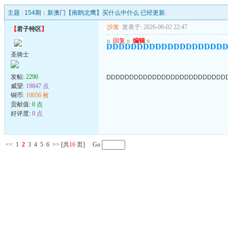
主题 :
154期：新澳门【南鹞北鹰】买什么中什么 已经更新.
沙发
发表于: 2026-06-02 22:47
【
君子特区
】
u
回复
u
编辑
u
DDDDDDDDDDDDDDDDDDD
圣骑士
发帖:
2290
DDDDDDDDDDDDDDDDDDDDDDDDDD
威望:
19847 点
铜币:
10056 枚
贡献值:
0 点
好评度:
0 点
<<
1
2
3
4
5
6
>>
[共
16
页] Go