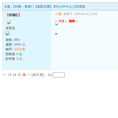
主题 :
154期：新澳门【南鹞北鹰】买什么中什么 已经更新.
15楼
发表于: 2026-06-02 23:04
【
玫瑰红
】
u
回复
u
编辑
u
w
管理员
w
发帖:
2893
威望:
20006 点
铜币:
11550 枚
贡献值:
0 点
好评度:
0 点
<<
13
14
15
16
>>
[共
16
页] Go