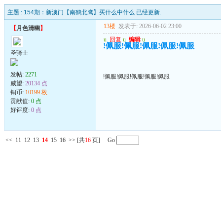
主题 :
154期：新澳门【南鹞北鹰】买什么中什么 已经更新.
13楼
发表于: 2026-06-02 23:00
【
月色清幽
】
u
回复
u
编辑
u
!佩服!佩服!佩服!佩服!佩服
圣骑士
发帖:
2271
!佩服!佩服!佩服!佩服!佩服
威望:
20134 点
铜币:
10199 枚
贡献值:
0 点
好评度:
0 点
<<
11
12
13
14
15
16
>>
[共
16
页] Go