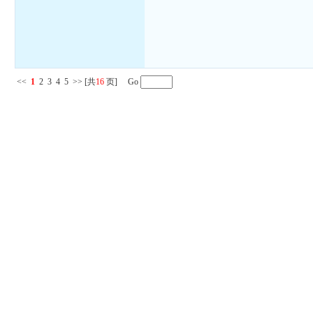
<<
1
2
3
4
5
>>
[共
16
页] Go