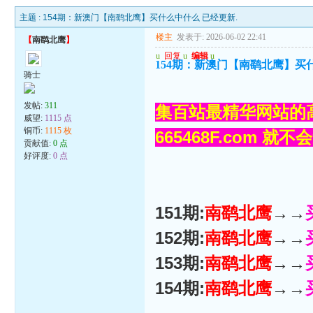
主题 :
154期：新澳门【南鹞北鹰】买什么中什么 已经更新.
楼主
发表于: 2026-06-02 22:41
【
南鹞北鹰
】
u
回复
u
编辑
u
154期：新澳门【南鹞北鹰】买
骑士
发帖:
311
集百站最精华网站的高
威望:
1115 点
铜币:
1115 枚
665468F.com 就
贡献值:
0 点
好评度:
0 点
151期:
南鹞北鹰
→→
152期:
南鹞北鹰
→→
153期:
南鹞北鹰
→→
154期:
南鹞北鹰
→→