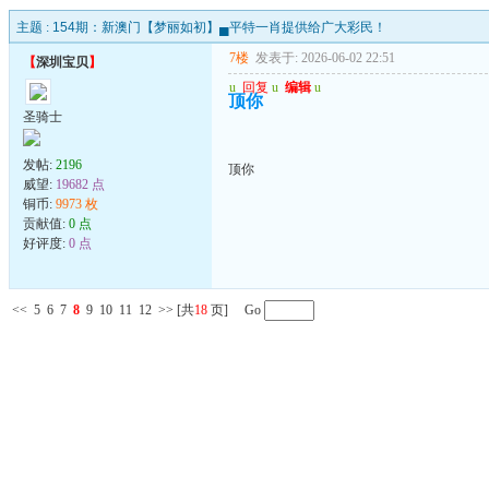
主题 :
154期：新澳门【梦丽如初】▄平特一肖提供给广大彩民！
7楼
发表于: 2026-06-02 22:51
【
深圳宝贝
】
u
回复
u
编辑
u
顶你
圣骑士
发帖:
2196
顶你
威望:
19682 点
铜币:
9973 枚
贡献值:
0 点
好评度:
0 点
<<
5
6
7
8
9
10
11
12
>>
[共
18
页] Go