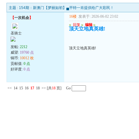
主题 :
154期：新澳门【梦丽如初】▄平特一肖提供给广大彩民！
16楼
发表于: 2026-06-02 23:02
【
一次机会
】
u
回复
u
编辑
u
顶天立地真英雄!
圣骑士
发帖:
2212
顶天立地真英雄!
威望:
19760 点
铜币:
10012 枚
贡献值:
0 点
好评度:
0 点
<<
14
15
16
17
18
>>
[共
18
页] Go