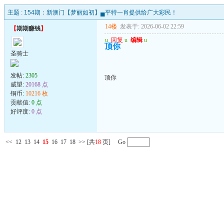
主题 :
154期：新澳门【梦丽如初】▄平特一肖提供给广大彩民！
14楼
发表于: 2026-06-02 22:59
【
期期赚钱
】
u
回复
u
编辑
u
顶你
圣骑士
发帖:
2305
顶你
威望:
20168 点
铜币:
10216 枚
贡献值:
0 点
好评度:
0 点
<<
12
13
14
15
16
17
18
>>
[共
18
页] Go