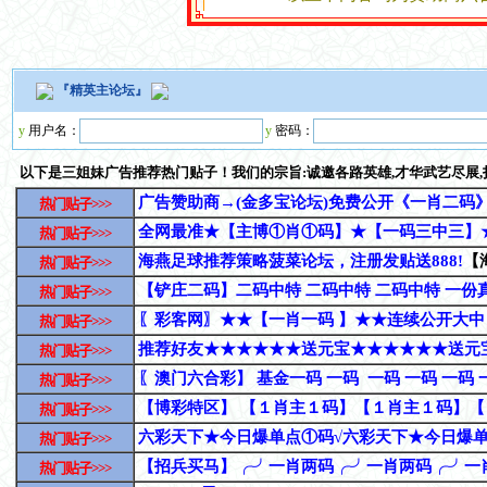
『
精英主论坛
』
y
用户名：
y
密码：