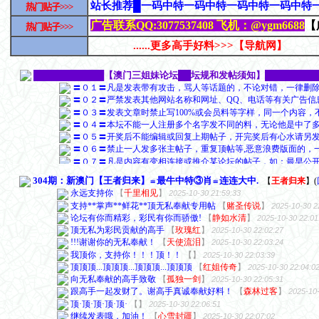
304期：新澳门【王者归来】≌最牛中特③肖≌连连大中.
【
王者归来
】
(
永远支持你
【
千里相见
】
2025-10-30 21:59:33
支持**掌声**鲜花**顶无私奉献专用帖
【
赌圣传说
】
2025-10-30 2
论坛有你而精彩，彩民有你而骄傲!
【
静如水清
】
2025-10-30 22:01
顶无私为彩民贡献的高手
【
玫瑰红
】
2025-10-30 22:02:27
!!!谢谢你的无私奉献！
【
天使流泪
】
2025-10-30 22:03:24
我顶你，支持你！！！顶！！
【
】
2025-10-30 22:03:39
顶顶顶...顶顶顶...顶顶顶...顶顶顶
【
红姐传奇
】
2025-10-30 22:04:0
向无私奉献的高手致敬
【
孤独一剑
】
2025-10-30 22:05:31
跟高手一起发财了。谢高手真诚奉献好料！
【
森林过客
】
2025-10-
顶·顶·顶·顶·顶·
【
】
2025-10-30 22:06:51
继续发表哦，加油！
【
心雪封疆
】
2025-10-30 22:07:02